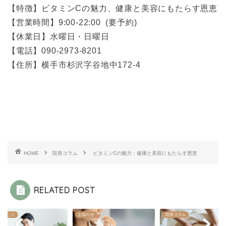
【特徴】ビタミンCの魅力、健康と美容にもたらす恩恵
【営業時間】
9:00-22:00
(
要予約
)
【休業日】水曜日・日曜日
【電話】
090-2973-8201
【住所】横手市杉沢字谷地中
172-4
HOME
院長コラム
ビタミンCの魅力：健康と美容にもたらす恩恵
RELATED POST
・肩こり
お知らせ
院長コラム