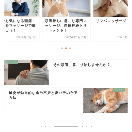
事中も気になる頭痛・
頭痛持ちに肩こり専門マ
リンパマッサージ
こりをマッサージで癒
ッサージ、自律神経トリ
ましょう！
ートメント！
2024年9月9日
2024年1月28日
2023年8
その頭痛、肩こり治しませんか？
鍼灸が効果的な食欲不振と夏バテのケア
方法