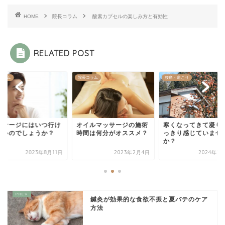
HOME
院長コラム
酸素カプセルの楽しみ方と有効性
RELATED POST
コラム
院長コラム
腰痛・肩こり
ッサージにはいつ行け
オイルマッサージの施術
寒くなってきて凝り
いいのでしょうか？
時間は何分がオススメ？
っきり感じていませ
か？
2023年8月11日
2023年2月4日
2024年1
鍼灸が効果的な食欲不振と夏バテのケア
方法