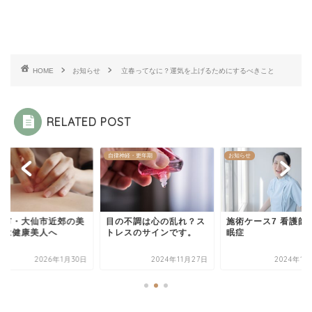
HOME
お知らせ
立春ってなに？運気を上げるためにするべきこと
RELATED POST
鍼
自律神経・更年期
お知らせ
手市・大仙市近郊の美
目の不調は心の乱れ？ス
施術ケース7 看護師
鍼は健康美人へ
トレスのサインです。
眠症
2026年1月30日
2024年11月27日
2024年1月