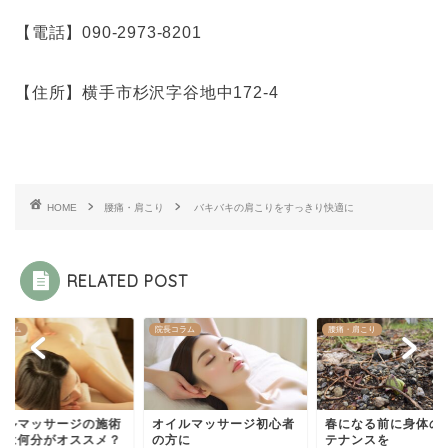
【電話】
090-2973-8201
【住所】横手市杉沢字谷地中
172-4
HOME
腰痛・肩こり
バキバキの肩こりをすっきり快適に
RELATED POST
コラム
院長コラム
腰痛・肩こり
イルマッサージの施術
オイルマッサージ初心者
春になる前に身体の
間は何分がオススメ？
の方に
テナンスを