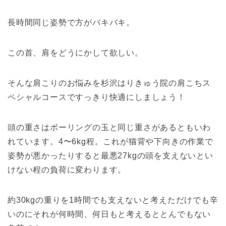
長時間同じ姿勢で方がバキバキ。
この首、肩をどうにかして欲しい。
そんな肩こりのお悩みを杉沢はりきゅう院の肩こちス
ペシャルコースですっきり快適にしましょう！
頭の重さはボーリングの玉と同じ重さがあるともいわ
れています。
4
〜
6kg
程。これが猫背や下向きの作業で
姿勢が悪かったりすると最悪
27kg
の頭を支えないとい
けない程の負荷に変わります。
約
30kg
の重りを
1
時間でも支えないと考えただけでも辛
いのにそれが何時間、何日もと考えるととんでもない