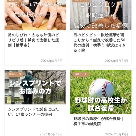
足のしびれ・太もも外側のピ
目のピクピク・眼瞼痙攣が肩
リピリ感｜鍼灸で改善した症
こりから？鍼灸で改善した50
例【横手市】
代の症例｜横手市 杉沢はりき
ゅう院
2026年6月2日
2026年5月21日
施術ケース
施術ケース
シンスプリントで試合に出た
い。17歳ランナーの症例
野球肘の高校生が試合復帰｜
横手市の鍼灸院
2026年5月17日
2026年5月15日