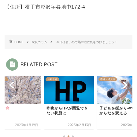
【住所】横手市杉沢字谷地中
172-4
HOME
院長コラム
今日は暑いので熱中症に気をつけましょう！
RELATED POST
コラム
お知らせ
不妊・婦人科
咲く
昨晩からHPが閲覧でき
子どもを授かりやす
ない状態に
からだを変える
2023年4月19日
2023年2月13日
2023年8