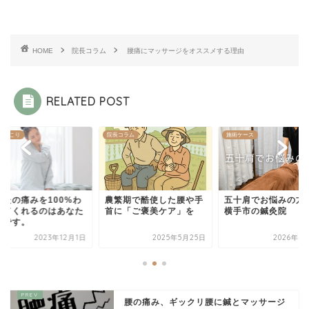
HOME
院長コラム
腰痛にマッサージをオススメする理由
RELATED POST
・肩こり
院長コラム
施術ケース
なたの痛みを100%わ
農繁期で酷使した腰や手
五十肩でお悩みの方
ってくれるのはあなた
首に「ご褒美ケア」を
横手市の鍼灸院
けです。
2023年12月1日
2025年5月25日
2026年4
腰の痛み、ギックリ腰に鍼とマッサージ