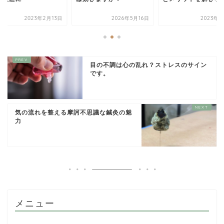
2023年2月13日
2026年5月16日
2023年8
目の不調は心の乱れ？ストレスのサイン
です。
気の流れを整える摩訶不思議な鍼灸の魅
力
メニュー