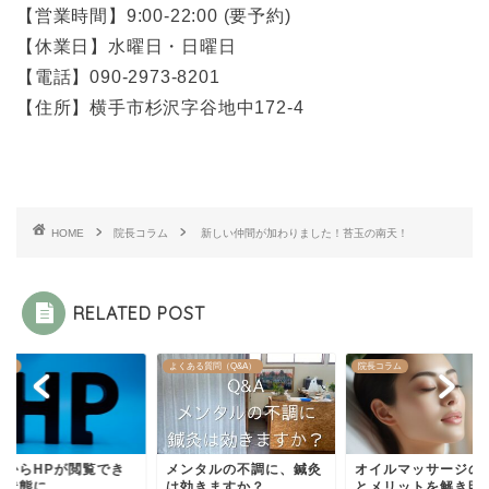
【営業時間】9:00-22:00 (要予約)
【休業日】水曜日・日曜日
【電話】090-2973-8201
【住所】横手市杉沢字谷地中172-4
HOME
院長コラム
新しい仲間が加わりました！苔玉の南天！
RELATED POST
らせ
よくある質問（Q&A）
院長コラム
晩からHPが閲覧でき
メンタルの不調に、鍼灸
オイルマッサージの
い状態に
は効きますか？
とメリットを解き明