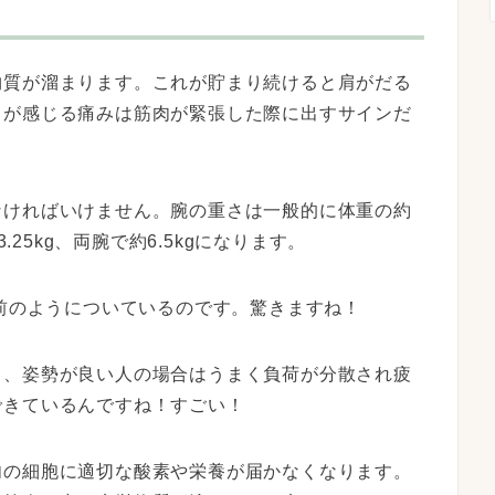
物質が溜まります。
これが貯まり続けると肩がだる
ちが感じる痛みは筋肉が緊張した際に出すサインだ
なければいけません。
腕の重さは一般的に体重の約
.25kg、両腕で約6.5kgになります。
り前のようについている
のです。驚きますね！
く、
姿勢が良い人の場合はうまく負荷が分散され疲
できているんですね！すごい！
肉の細胞に適切な酸素や栄養が届かなくなります。