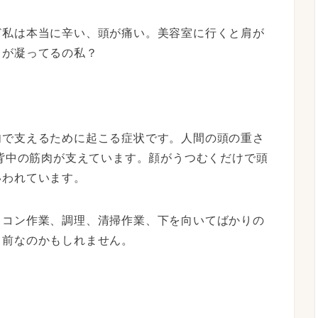
ど私は本当に辛い、頭が痛い。美容室に行くと肩が
肩が凝ってるの私？
肉で支えるために起こる症
状です。人間の頭の重さ
背中の筋肉が支えています。
顔がうつむくだけで頭
いわれ
ています。
ソコン作業、調理、
清掃作業、
下を向いてばかりの
り前なのかもしれません。