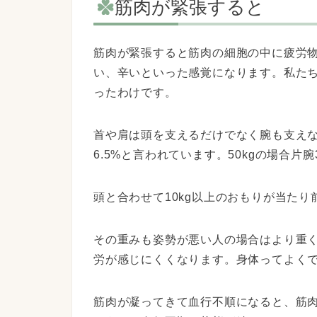
筋肉が緊張すると
筋肉が緊張すると筋肉の細胞の中に疲労
い、辛いといった感覚になります。
私た
ったわけで
す。
首や肩は頭を支えるだけでなく腕も支え
6.5%と言われています。50kg
の場合片腕3
頭と合わせて10kg以上のおもりが当た
その重みも姿勢が悪い人の場合はより重
労が感じにくくなり
ます。身体ってよく
筋肉が凝ってきて血行不順になると、
筋