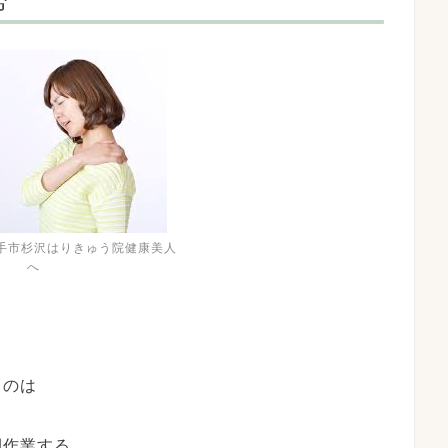
手市杉沢はりきゅう院健康美人
へ
るのは
間作業する