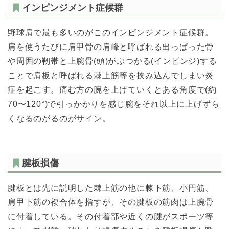
インピンジメント症候群
野球肩で最も多いのがこのインピンジメント症候群。
肩を使うたびに肩甲骨の肩峰と呼ばれる出っぱった骨
や周囲の靭帯と上腕骨(頭)がぶつかる(インピンジ)する
ことで肩板と呼ばれる棘上筋等を挟み込んでしまい炎
症を起こす。痛む方の腕を上げていくとある角度で(約
70〜120°)で引っかかりを感じ腕をそれ以上に上げずら
くなるのがるのがサイン。
腱板損傷
腱板とは先に説明した棘上筋の他に棘下筋、小円筋、
肩甲下筋の複合体を指すが、その腱板の筋肉は上腕骨
に付着している。その付着部や近くの腱がスポーツ等