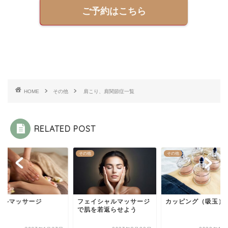
ご予約はこちら
HOME
その他
肩こり、肩関節症一覧
RELATED POST
他
その他
その他
イルマッサージ
フェイシャルマッサージ
カッピング（吸玉）
で肌を若返らせよう