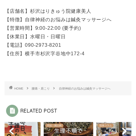
【店舗名】杉沢はりきゅう院健康美人
【特徴】自律神経のお悩みは鍼灸マッサージへ
【営業時間】9:00-22:00 (要予約)
【休業日】水曜日・日曜日
【電話】090-2973-8201
【住所】横手市杉沢字谷地中172-4
HOME
腰痛・肩こり
自律神経のお悩みは鍼灸マッサージへ
RELATED POST
コラム
不妊・婦人科
院長コラム