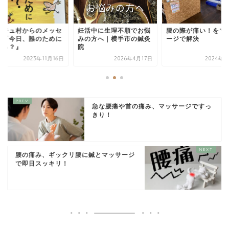
ンジュ村からのメッセ
妊活中に生理不順でお悩
腰の際が痛い！をマ
ジ『今日、誰のために
みの方へ｜横手市の鍼灸
ージで解決
きる？』
院
2023年11月16日
2026年4月17日
2024年7
急な腰痛や首の痛み、マッサージですっ
きり！
腰の痛み、ギックリ腰に鍼とマッサージ
で即日スッキリ！