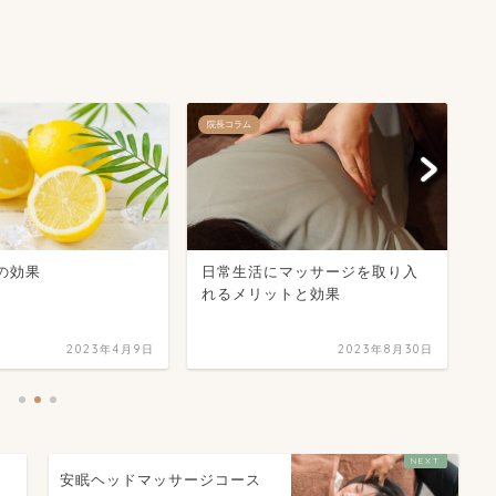
院長コラム
不
の効果
日常生活にマッサージを取り入
子
れるメリットと効果
を
2023年4月9日
2023年8月30日
ト
安眠ヘッドマッサージコース