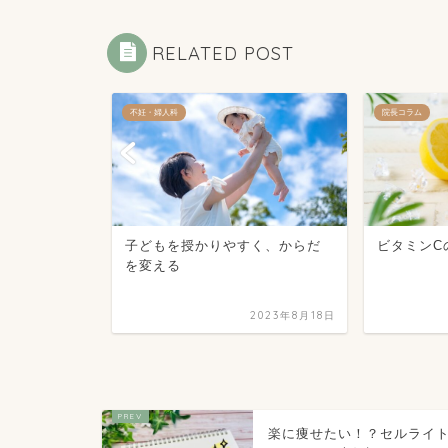
RELATED POST
不妊・婦人科
院長コラム
ジを取り入
子どもを授かりやすく、からだ
ビタミンC
を変える
2023年8月30日
2023年8月18日
楽に痩せたい！？セルライ