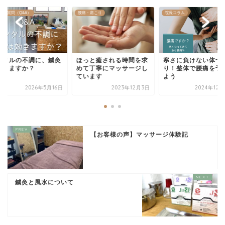
ある質問（Q&A）
腰痛・肩こり
院長コラム
ンタルの不調に、鍼灸
ほっと癒される時間を求
寒さに負けない体づ
効きますか？
めて丁寧にマッサージし
り！整体で腰痛を予
ています
よう
2026年5月16日
2023年12月3日
2024年12
【お客様の声】マッサージ体験記
鍼灸と風水について